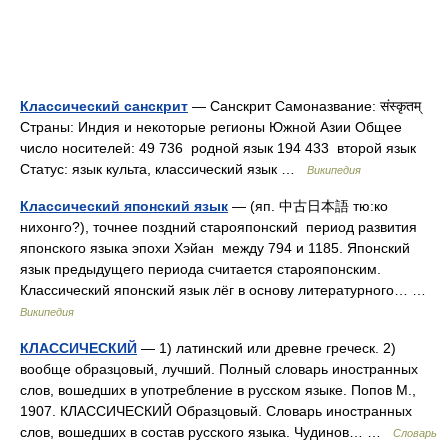
Классический санскрит
— Санскрит Самоназвание: संस्कृतम्
Страны: Индия и некоторые регионы Южной Азии Общее
число носителей: 49 736 родной язык 194 433 второй язык
Статус: язык культа, классический язык …
Википедия
Классический японский язык
— (яп. 中古日本語 тю:ко
нихонго?), точнее поздний старояпонский период развития
японского языка эпохи Хэйан между 794 и 1185. Японский
язык предыдущего периода считается старояпонским.
Классический японский язык лёг в основу литературного… …
Википедия
КЛАССИЧЕСКИЙ
— 1) латинский или древне греческ. 2)
вообще образцовый, лучший. Полный словарь иностранных
слов, вошедших в употребление в русском языке. Попов М.,
1907. КЛАССИЧЕСКИЙ Образцовый. Словарь иностранных
слов, вошедших в состав русского языка. Чудинов… …
Словарь