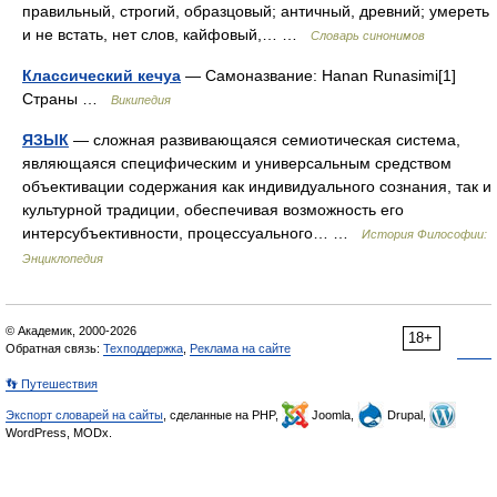
правильный, строгий, образцовый; античный, древний; умереть
и не встать, нет слов, кайфовый,… …
Словарь синонимов
Классический кечуа
— Самоназвание: Hanan Runasimi[1]
Страны …
Википедия
ЯЗЫК
— сложная развивающаяся семиотическая система,
являющаяся специфическим и универсальным средством
объективации содержания как индивидуального сознания, так и
культурной традиции, обеспечивая возможность его
интерсубъективности, процессуального… …
История Философии:
Энциклопедия
© Академик, 2000-2026
18+
Обратная связь:
Техподдержка
,
Реклама на сайте
👣 Путешествия
Экспорт словарей на сайты
, сделанные на PHP,
Joomla,
Drupal,
WordPress, MODx.