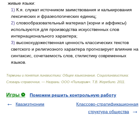
живые языки:
1)
К.я. служат источником заимствования и калькирования
лексических и фразеологических единиц;
2)
словообразовательный материал (корни и аффиксы)
используются для производства искусственных слов
интернационального характера;
3)
высокохудожественная ценность классических текстов
светского и религиозного характера прогнозирует влияние на
синтаксис, сочетаемость слов, стилистику современных
языков.
Термины и понятия лингвистики: Общее языкознание. Социолингвистика:
Словарь-справочник. — Назрань: ООО «Пилигрим»
.
Т.В. Жеребило
.
2011
.
Игры ⚽
Поможем решить контрольную работу
Квазиэтноним
Классово-стратификационная
структура общества